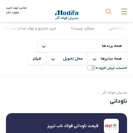
تماس جهت خرید
041
1866
داخلی
میلگرد چیست؟
خرید اعتباری و تهاتر مصالح ساختمانی | را
فیلتر
احتساب ارزش افزوده
مدیران فولاد آذر
ناودانی
قیمت ناودانی فولاد ناب تبریز