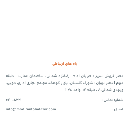
راه های ارتباطی
دفتر فروش تبریز : خیابان امام، رضانژاد شمالی، ساختمان عمارت ، طبقه
دوم | دفتر تهران : شهرک گلستان، بلوار کوهک، مجتمع تجاری اداری طوبی،
ورودی شمالی A ، طبقه 14، واحد 1145
شماره تماس :
041-1866
ایمیل :
info@modiranfoladazar.com