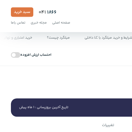
041
1866
سبد خرید
صفحه اصلی
مجله خبری
تماس باما
ید میلگرد با LC داخلی
میلگرد چیست؟
خرید اعتباری و تهاتر مصال
احتساب ارزش افزوده
تاریخ آخرین بروزرسانی : 1 ماه پیش
تغییرات