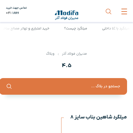
تماس جهت خرید
041
1866
با LC داخلی
میلگرد چیست؟
خرید اعتباری و تهاتر مصالح ساختمان
مدیران فولاد آذر
وبلاگ
4.5
میلگرد شاهین بناب سایز 8