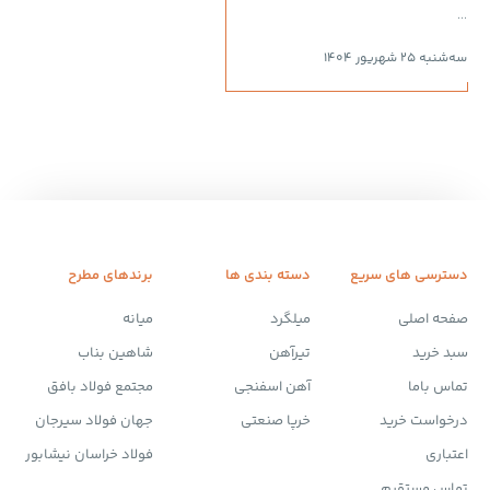
...
سه‌شنبه 25 شهریور 1404
دسترسی های سریع
دسته بندی ها
برندهای مطرح
صفحه اصلی
میلگرد
میانه
سبد خرید
تیرآهن
شاهین بناب
تماس باما
آهن اسفنجی
مجتمع فولاد بافق
درخواست خرید
خرپا صنعتی
جهان فولاد سیرجان
اعتباری
فولاد خراسان نیشابور
تماس مستقیم