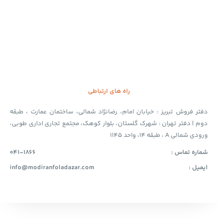
راه های ارتباطی
دفتر فروش تبریز : خیابان امام، رضانژاد شمالی، ساختمان عمارت ، طبقه
دوم | دفتر تهران : شهرک گلستان، بلوار کوهک، مجتمع تجاری اداری طوبی،
ورودی شمالی A ، طبقه 14، واحد 1145
شماره تماس :
041-1866
ایمیل :
info@modiranfoladazar.com