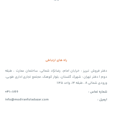
راه های ارتباطی
دفتر فروش تبریز : خیابان امام، رضانژاد شمالی، ساختمان عمارت ، طبقه
دوم | دفتر تهران : شهرک گلستان، بلوار کوهک، مجتمع تجاری اداری طوبی،
ورودی شمالی A ، طبقه 14، واحد 1145
شماره تماس :
041-1866
ایمیل :
info@modiranfoladazar.com