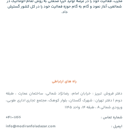
مجرب، فعالیت خود را در عرصه تولید خرپا صنعتی به روش تمام اتوماتیک در
شمالغرب آغاز نمود و گام به گام حوزه فعالیت خود را در کل کشور گسترش
داد.
راه های ارتباطی
دفتر فروش تبریز : خیابان امام، رضانژاد شمالی، ساختمان عمارت ، طبقه
دوم | دفتر تهران : شهرک گلستان، بلوار کوهک، مجتمع تجاری اداری طوبی،
ورودی شمالی A ، طبقه 14، واحد 1145
شماره تماس :
041-1866
ایمیل :
info@modiranfoladazar.com